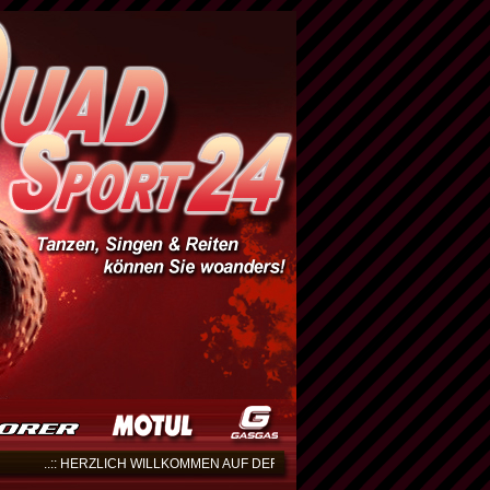
..:: HERZLICH WILLKOMMEN AUF DER WEBSEITE VON QUADSPORT24 ::..