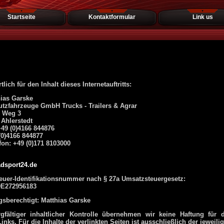
Startseite
Kontaktformular
Link us
lich für den Inhalt dieses Internetauftritts:
hias Garske
tzfahrzeuge GmbH Trucks - Trailers & Agrar
r Weg 3
Ahlerstedt
+49 (0)4166 844876
(0)4166 844877
fon: +49 (0)171 8103000
dsport24.de
euer-Identifikationsnummer nach § 27a Umsatzsteuergesetz:
DE272956183
gsberechtigt: Matthias Garske
rgfältiger inhaltlicher Kontrolle übernehmen wir keine Haftung für d
Links. Für die Inhalte der verlinkten Seiten ist ausschließlich der jeweili