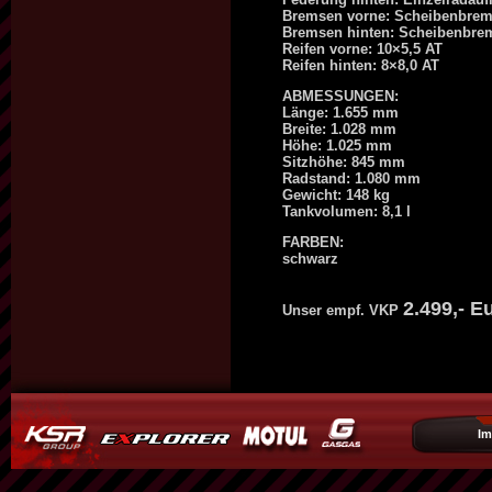
Bremsen vorne: Scheibenbre
Bremsen hinten: Scheibenbre
Reifen vorne: 10×5,5 AT
Reifen hinten: 8×8,0 AT
ABMESSUNGEN:
Länge: 1.655 mm
Breite: 1.028 mm
Höhe: 1.025 mm
Sitzhöhe: 845 mm
Radstand: 1.080 mm
Gewicht: 148 kg
Tankvolumen: 8,1 l
FARBEN:
schwarz
2.499,- E
Unser empf. VKP
I